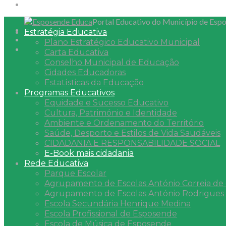
Portal Educativo do Município de Esp
Estratégia Educativa
Plano Estratégico Educativo Municipal
Carta Educativa
Conselho Municipal de Educação
Cidades Educadoras
Estatísticas da Educação
Programas Educativos
Equidade e Sucesso Educativo
Cultura, Património e Identidade
Ambiente e Ordenamento do Território
Saúde, Desporto e Estilos de Vida Saudáveis
CIDADANIA E RESPONSABILIDADE SOCIAL
E-Book mais cidadania
Rede Educativa
Parque Escolar
Agrupamento de Escolas António Correia de O
Agrupamento de Escolas António Rodrigues
Escola Secundária Henrique Medina
Escola Profissional de Esposende
Escola de Música de Esposende