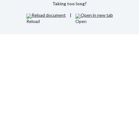
Taking too long?
Reload document
|
Open in new tab