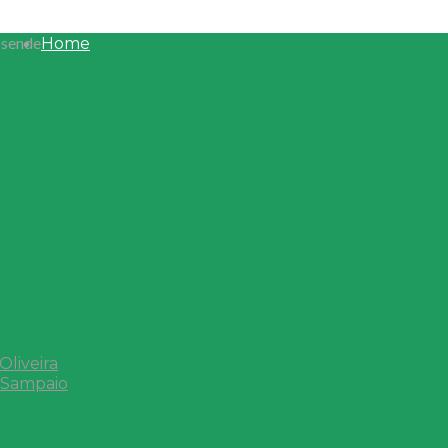
osende
Home
liveira
 Sampaio