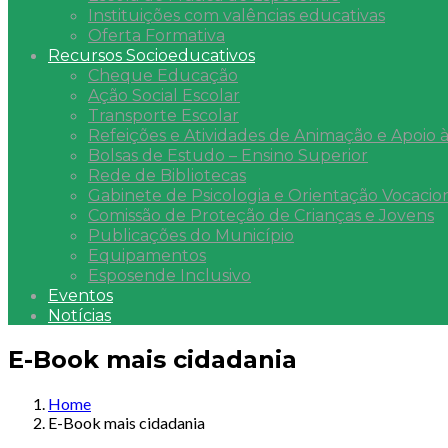
Instituições com valências educativas
Oferta Formativa
Recursos Socioeducativos
Cheque Educação
Ação Social Escolar
Transporte Escolar
Refeições e Atividades de Animação e Apoio à
Bolsas de Estudo – Ensino Superior
Rede de Bibliotecas
Gabinete de Psicologia e Orientação Vocacio
Comissão de Proteção de Crianças e Jovens
Publicações do Município
Equipamentos
Esposende Inclusivo
Eventos
Notícias
E-Book mais cidadania
Home
E-Book mais cidadania