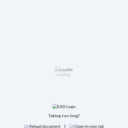
Loading...
Taking too long?
Reload document
|
Open in new tab