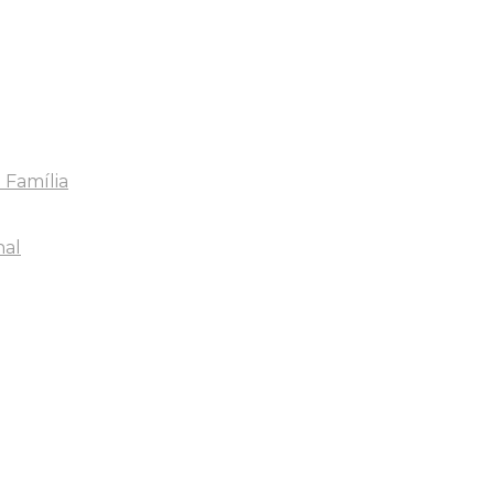
 Família
nal