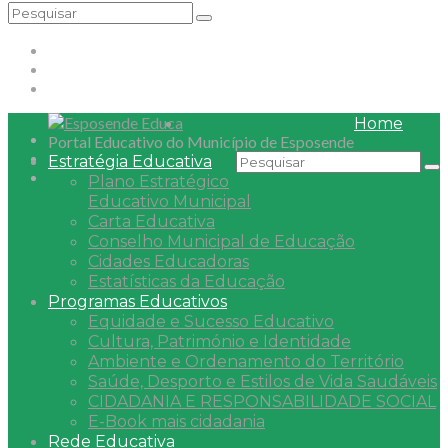
Home
Portal Educativo do Município de Esposende
Estratégia Educativa
Plano Estratégico
Educativo Municipal
Carta Educativa
Conselho Municipal de Educação
Cidades Educadoras
Estatísticas da Educação
Programas Educativos
Equidade e Sucesso Educativo
Cultura, Património e Identidade
Ambiente e Ordenamento do Território
Saúde, Desporto e Estilos de Vida Saudáveis
CIDADANIA E RESPONSABILIDADE SOCIAL
E-Book mais cidadania
Rede Educativa