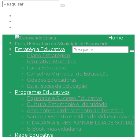
Home
Portal Educativo do Município de Esposende
Estratégia Educativa
Plano Estratégico
Educativo Municipal
Carta Educativa
Conselho Municipal de Educação
Cidades Educadoras
Estatísticas da Educação
Programas Educativos
Equidade e Sucesso Educativo
Cultura, Património e Identidade
Ambiente e Ordenamento do Território
Saúde, Desporto e Estilos de Vida Saudáveis
CIDADANIA E RESPONSABILIDADE SOCIAL
E-Book mais cidadania
Rede Educativa