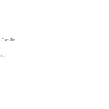
 Família
nal