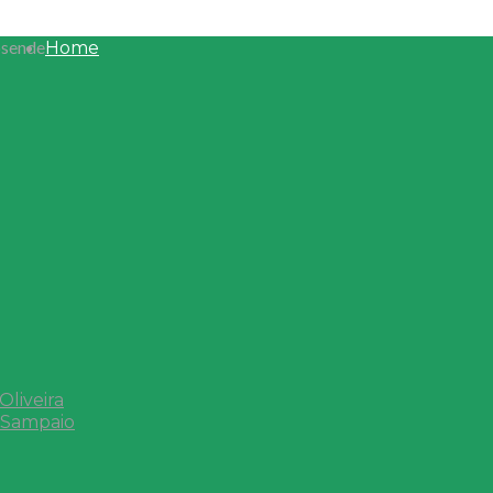
osende
Home
liveira
 Sampaio