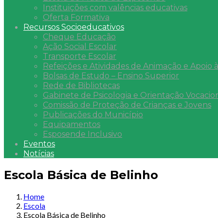
Instituições com valências educativas
Oferta Formativa
Recursos Socioeducativos
Cheque Educação
Ação Social Escolar
Transporte Escolar
Refeições e Atividades de Animação e Apoio à
Bolsas de Estudo – Ensino Superior
Rede de Bibliotecas
Gabinete de Psicologia e Orientação Vocacio
Comissão de Proteção de Crianças e Jovens
Publicações do Município
Equipamentos
Esposende Inclusivo
Eventos
Notícias
Escola Básica de Belinho
Home
Escola
Escola Básica de Belinho