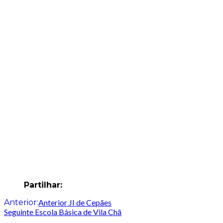
Partilhar:
Navegação
Anterior:
Anterior
JI de Cepães
Seguinte
Escola Básica de Vila Chã
de