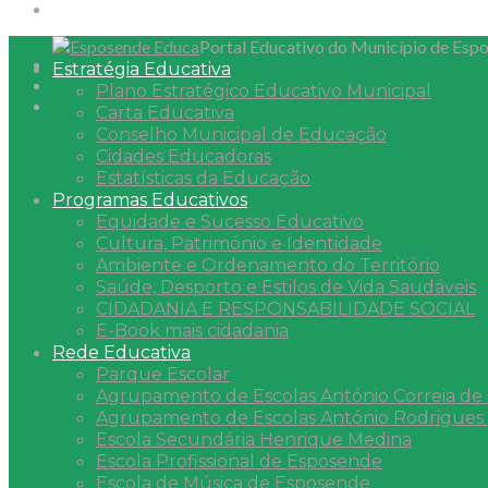
Portal Educativo do Município de Esp
Estratégia Educativa
Plano Estratégico Educativo Municipal
Carta Educativa
Conselho Municipal de Educação
Cidades Educadoras
Estatísticas da Educação
Programas Educativos
Equidade e Sucesso Educativo
Cultura, Património e Identidade
Ambiente e Ordenamento do Território
Saúde, Desporto e Estilos de Vida Saudáveis
CIDADANIA E RESPONSABILIDADE SOCIAL
E-Book mais cidadania
Rede Educativa
Parque Escolar
Agrupamento de Escolas António Correia de O
Agrupamento de Escolas António Rodrigues
Escola Secundária Henrique Medina
Escola Profissional de Esposende
Escola de Música de Esposende