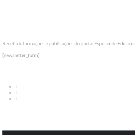
Newsletter
Receba informações e publicações do portal Esposende Educa no
[newsletter_form]
Redes Sociais